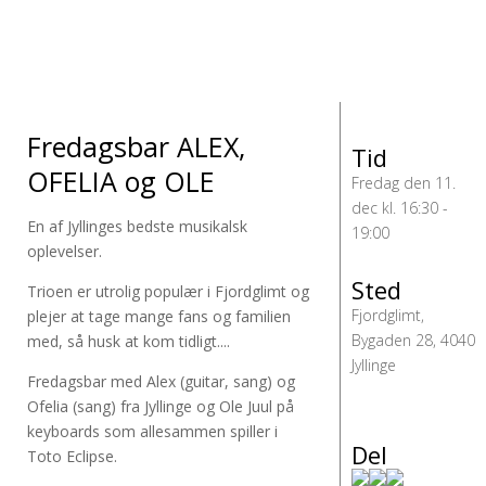
Fredagsbar ALEX,
Tid
OFELIA og OLE
Fredag den 11.
dec kl. 16:30 -
En af Jyllinges bedste musikalsk
19:00
oplevelser.
Sted
Trioen er utrolig populær i Fjordglimt og
Fjordglimt,
plejer at tage mange fans og familien
Bygaden 28, 4040
med, så husk at kom tidligt....
Jyllinge
Fredagsbar med Alex (guitar, sang) og
Ofelia (sang) fra Jyllinge og Ole Juul på
keyboards som allesammen spiller i
Del
Toto Eclipse.