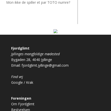
Mon ikke de spiller et par TOTO numre?
Fjordglimt
Jyllinges mangfoldige mødested
Bygaden 28, 4040 Jyllinge
Email:
fjordglimt.jyllinge@gmail.com
Find vej
Google
/
Krak
Foreningen
Om Fjordglimt
Bestyrelsen