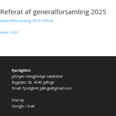
Referat af generalforsamling 2025
Generalforsamling-2025-referat
Hent i PDF
Fjordglimt
Jyllinges mangfoldige mødested
Bygaden 28, 4040 Jyllinge
Email:
fjordglimt.jyllinge@gmail.com
Find vej
Google
/
Krak