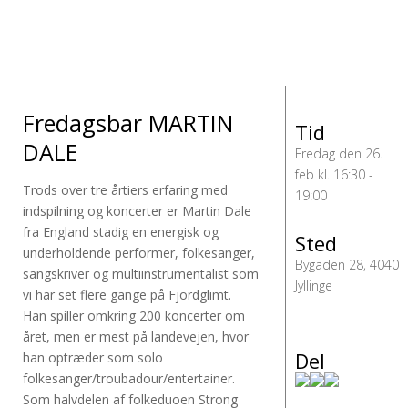
Fredagsbar MARTIN
Tid
DALE
Fredag den 26.
feb kl. 16:30 -
Trods over tre årtiers erfaring med
19:00
indspilning og koncerter er Martin Dale
fra England stadig en energisk og
Sted
underholdende performer, folkesanger,
Bygaden 28, 4040
sangskriver og multiinstrumentalist som
Jyllinge
vi har set flere gange på Fjordglimt.
Han spiller omkring 200 koncerter om
året, men er mest på landevejen, hvor
Del
han optræder som solo
folkesanger/troubadour/entertainer.
Som halvdelen af ​​folkeduoen Strong