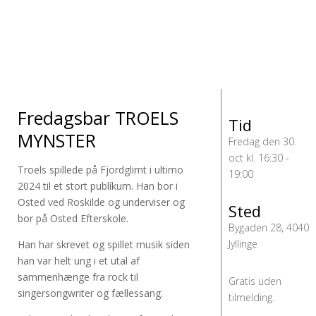
Fredagsbar TROELS
Tid
MYNSTER
Fredag den 30.
oct kl. 16:30 -
Troels spillede på Fjordglimt i ultimo
19:00
2024 til et stort publíkum. Han bor i
Osted ved Roskilde og underviser og
Sted
bor på Osted Efterskole.
Bygaden 28, 4040
Jyllinge
Han har skrevet og spillet musik siden
han var helt ung i et utal af
sammenhænge fra rock til
Gratis uden
singersongwriter og fællessang.
tilmelding.