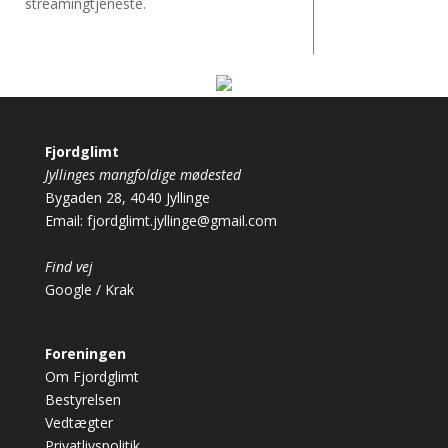
streamingtjeneste.
Fjordglimt
Jyllinges mangfoldige mødested
Bygaden 28, 4040 Jyllinge
Email:
fjordglimt.jyllinge@gmail.com
Find vej
Google
/
Krak
Foreningen
Om Fjordglimt
Bestyrelsen
Vedtægter
Privatlivspolitik