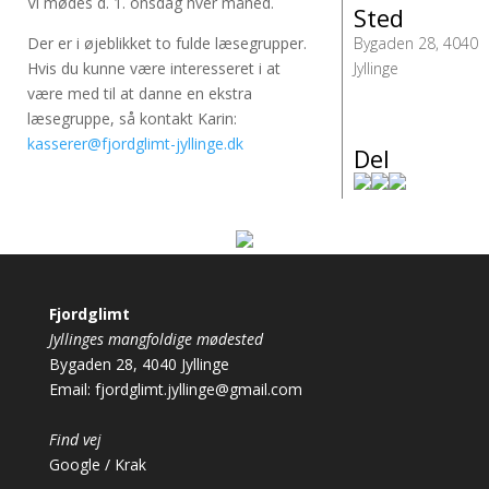
Vi mødes d. 1. onsdag hver måned.
Sted
Der er i øjeblikket to fulde læsegrupper.
Bygaden 28, 4040
Hvis du kunne være interesseret i at
Jyllinge
være med til at danne en ekstra
læsegruppe, så kontakt Karin:
kasserer@fjordglimt-jyllinge.dk
Del
Fjordglimt
Jyllinges mangfoldige mødested
Bygaden 28, 4040 Jyllinge
Email:
fjordglimt.jyllinge@gmail.com
Find vej
Google
/
Krak