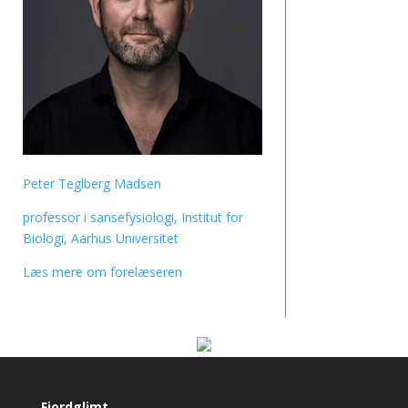
Peter Teglberg Madsen
professor i sansefysiologi, Institut for
Biologi, Aarhus Universitet
Læs mere om forelæseren
Fjordglimt