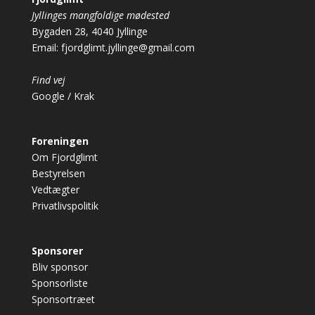
Jyllinges mangfoldige mødested
Bygaden 28, 4040 Jyllinge
Email:
fjordglimt.jyllinge@gmail.com
Find vej
Google
/
Krak
Foreningen
Om Fjordglimt
Bestyrelsen
Vedtægter
Privatlivspolitik
Sponsorer
Bliv sponsor
Sponsorliste
Sponsortræet