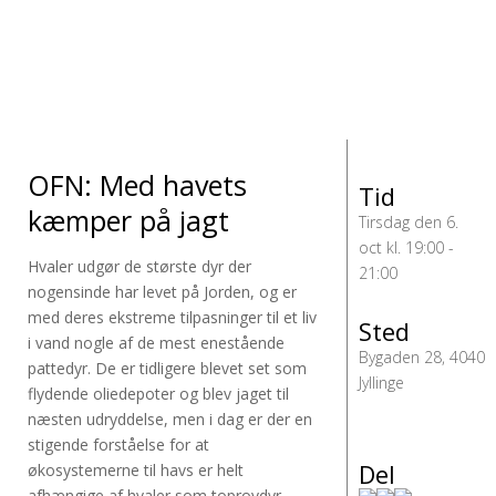
OFN: Med havets
Tid
kæmper på jagt
Tirsdag den 6.
oct kl. 19:00 -
Hvaler udgør de største dyr der
21:00
nogensinde har levet på Jorden, og er
med deres ekstreme tilpasninger til et liv
Sted
i vand nogle af de mest enestående
Bygaden 28, 4040
pattedyr. De er tidligere blevet set som
Jyllinge
flydende oliedepoter og blev jaget til
næsten udryddelse, men i dag er der en
stigende forståelse for at
Del
økosystemerne til havs er helt
afhængige af hvaler som toprovdyr.