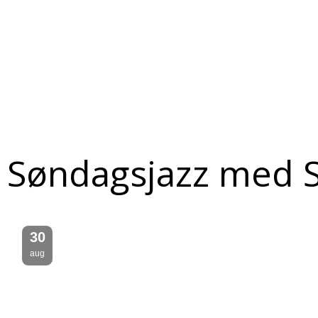
Søndagsjazz med
30
aug