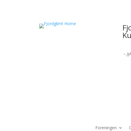
Fj
Ku
– Jy
Foreningen