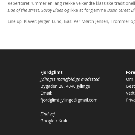
Repertoiret rummer en lang række velkendte klassiske tradition
side of the street, Savoy Blues
og ikke at forglemme
Basin Street B
Line up: Klaver: Jørgen Lund, Bas: Per Mørch Jensen, Trommer og 
Fjordglimt
For
Jyllinges mangfoldige mødested
Om F
Bygaden 28, 4040 Jyllinge
Best
Email:
Ved
fjordglimt.jyllinge@gmail.com
Priva
Find vej
Google
/
Krak