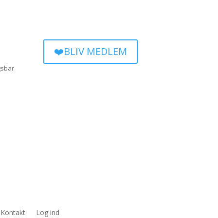
❤️BLIV MEDLEM
gsbar
Kontakt
Log ind