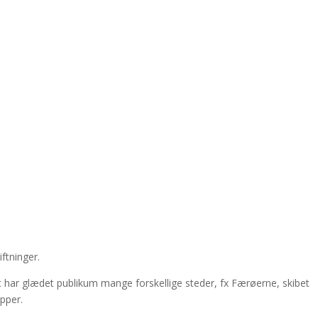
ftninger.
et har glædet publikum mange forskellige steder, fx Færøerne, skibet
upper.