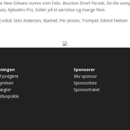
elle New Orleans numre som f.eks.
Bourbon Street Parade, On the sunn
lues, Nyboders Pris, Sidder på et værtshus
og mange flere.
vokal: Sten Andersen, Klarinet: Per Jensen, Trompet: Edvind Nielsen
eningen
Sponsorer
jordglimt
Bliv sponsor
yrelsen
Sponsorliste
tægter
Sponsortræet
tlivspolitik