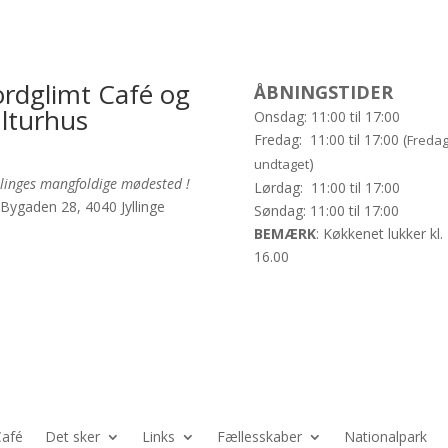
ordglimt Café og
ÅBNINGSTIDER
lturhus
Onsdag: 11:00 til 17:00
Fredag: 11:00 til 17:00 (
Freda
)
undtaget
llinges mangfoldige mødested !
Lørdag: 11:00 til 17:00
Bygaden 28, 4040 Jyllinge
Søndag: 11:00 til 17:00
BEMÆRK
: Køkkenet lukker kl.
16.00
Café
Det sker
Links
Fællesskaber
Nationalpark