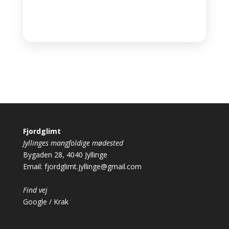
Fjordglimt
Jyllinges mangfoldige mødested
Bygaden 28, 4040 Jyllinge
Email:
fjordglimt.jyllinge@gmail.com
Find vej
Google
/
Krak