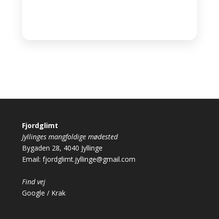
Fjordglimt
Jyllinges mangfoldige mødested
Bygaden 28, 4040 Jyllinge
Email:
fjordglimt.jyllinge@gmail.com
Find vej
Google
/
Krak