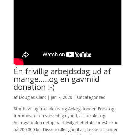
Én frivillig arbejdsdag ud af
mange…..og en gavmild
donation :-)
af
Douglas Clark
|
jan 7, 2020
|
Uncategorized
Stor bevilling fra Lokale- og Anlægsfonden Først og
fremmest er en væsentlig nyhed, at Lokale- og
Anlægsfonden netop har bevilget et etableringstilskud
på 200.000 kr.! Disse midler går til at dække lidt under